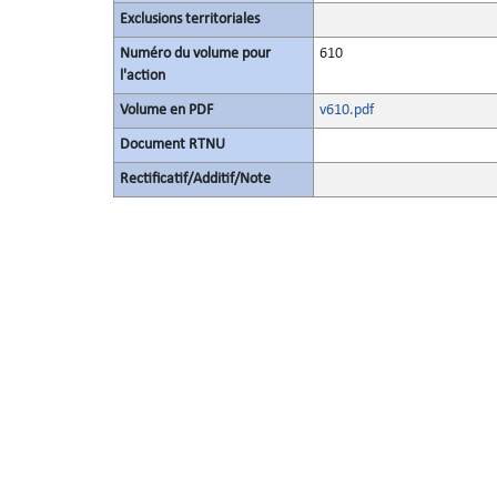
Exclusions territoriales
Numéro du volume pour
610
l'action
Volume en PDF
v610.pdf
Document RTNU
Rectificatif/Additif/Note