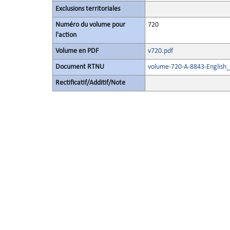
Exclusions territoriales
Numéro du volume pour
720
l'action
Volume en PDF
v720.pdf
Document RTNU
volume-720-A-8843-English_
Rectificatif/Additif/Note