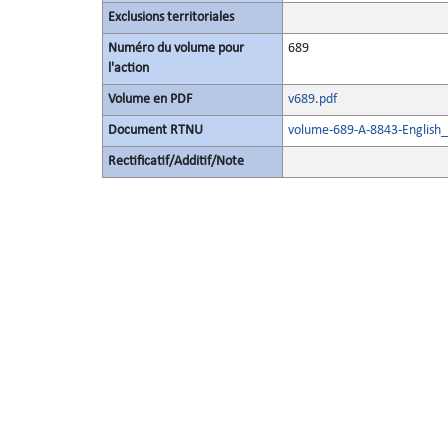
Exclusions territoriales
Numéro du volume pour
689
l'action
Volume en PDF
v689.pdf
Document RTNU
volume-689-A-8843-English_
Rectificatif/Additif/Note