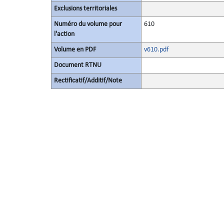
Exclusions territoriales
Numéro du volume pour
610
l'action
Volume en PDF
v610.pdf
Document RTNU
Rectificatif/Additif/Note