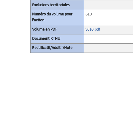
Exclusions territoriales
Numéro du volume pour
610
l'action
Volume en PDF
v610.pdf
Document RTNU
Rectificatif/Additif/Note