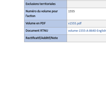
Exclusions territoriales
Numéro du volume pour
1555
l'action
Volume en PDF
v1555.pdf
Document RTNU
volume-1555-A-8640-English
Rectificatif/Additif/Note