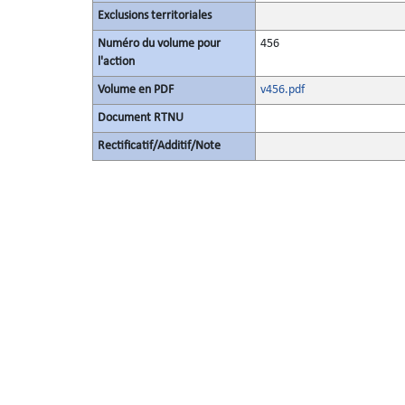
Exclusions territoriales
Numéro du volume pour
456
l'action
Volume en PDF
v456.pdf
Document RTNU
Rectificatif/Additif/Note