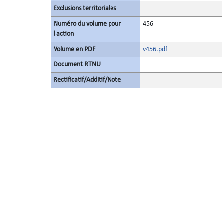
Exclusions territoriales
Numéro du volume pour
456
l'action
Volume en PDF
v456.pdf
Document RTNU
Rectificatif/Additif/Note