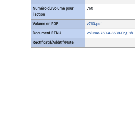
Numéro du volume pour
760
l'action
Volume en PDF
v760.pdf
Document RTNU
volume-760-A-8638-English_
Rectificatif/Additif/Note