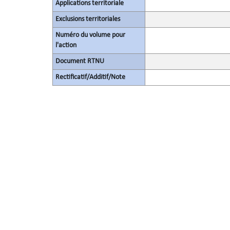
Applications territoriale
Exclusions territoriales
Numéro du volume pour
l'action
Document RTNU
Rectificatif/Additif/Note