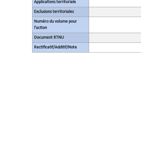
Applications territoriale
Exclusions territoriales
Numéro du volume pour
l'action
Document RTNU
Rectificatif/Additif/Note