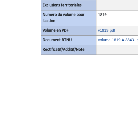
Exclusions territoriales
Numéro du volume pour
1819
l'action
Volume en PDF
v1819.pdf
Document RTNU
volume-1819-A-8843-.
Rectificatif/Additif/Note