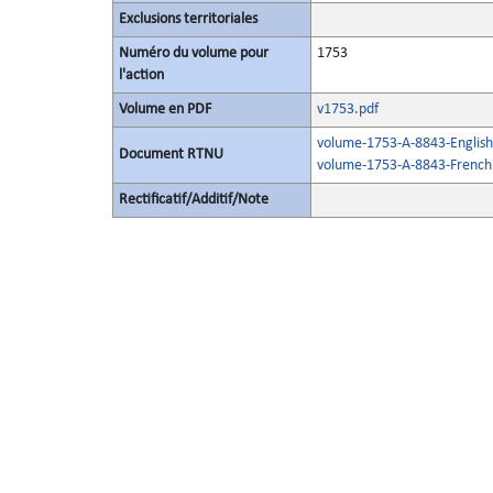
Exclusions territoriales
Numéro du volume pour
1753
l'action
Volume en PDF
v1753.pdf
volume-1753-A-8843-English
Document RTNU
volume-1753-A-8843-French
Rectificatif/Additif/Note