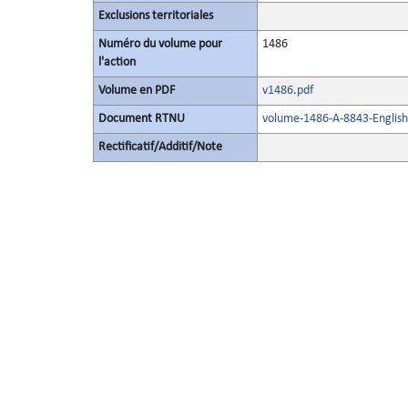
Exclusions territoriales
Numéro du volume pour
1486
l'action
Volume en PDF
v1486.pdf
Document RTNU
volume-1486-A-8843-English
Rectificatif/Additif/Note