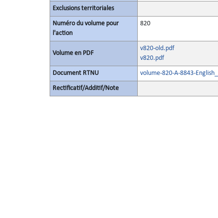
Exclusions territoriales
Numéro du volume pour
820
l'action
v820-old.pdf
Volume en PDF
v820.pdf
Document RTNU
volume-820-A-8843-English_
Rectificatif/Additif/Note