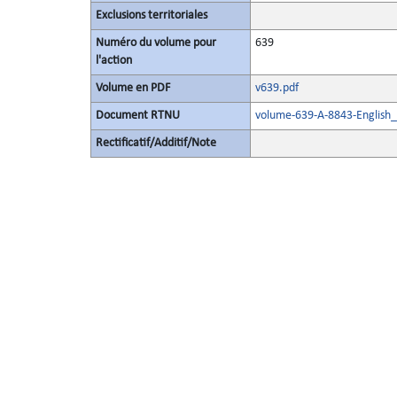
Exclusions territoriales
Numéro du volume pour
639
l'action
Volume en PDF
v639.pdf
Document RTNU
volume-639-A-8843-English_
Rectificatif/Additif/Note