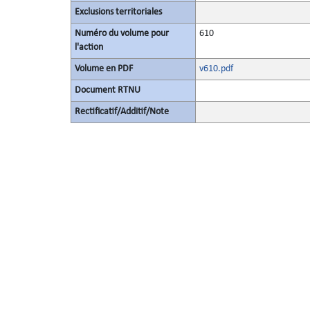
Exclusions territoriales
Numéro du volume pour
610
l'action
Volume en PDF
v610.pdf
Document RTNU
Rectificatif/Additif/Note