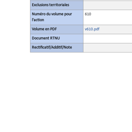
Exclusions territoriales
Numéro du volume pour
610
l'action
Volume en PDF
v610.pdf
Document RTNU
Rectificatif/Additif/Note