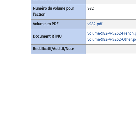
Numéro du volume pour
982
l'action
Volume en PDF
v982.pdf
volume-982-A-9262-French.
Document RTNU
volume-982-A-9262-Other.p
Rectificatif/Additif/Note