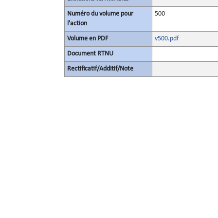
Numéro du volume pour
500
l'action
Volume en PDF
v500.pdf
Document RTNU
Rectificatif/Additif/Note