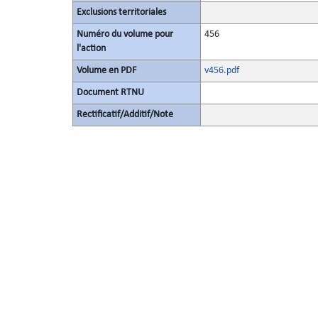
Exclusions territoriales
Numéro du volume pour
456
l'action
Volume en PDF
v456.pdf
Document RTNU
Rectificatif/Additif/Note