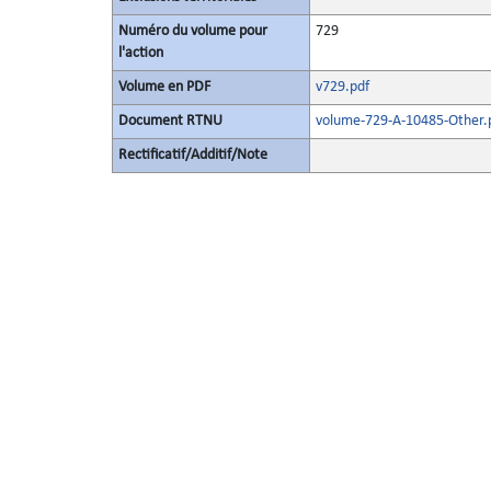
Numéro du volume pour
729
l'action
Volume en PDF
v729.pdf
Document RTNU
volume-729-A-10485-Other.
Rectificatif/Additif/Note