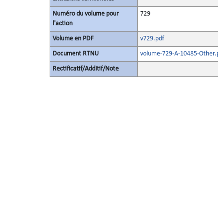
Numéro du volume pour
729
l'action
Volume en PDF
v729.pdf
Document RTNU
volume-729-A-10485-Other.
Rectificatif/Additif/Note