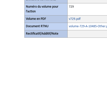
Numéro du volume pour
729
l'action
Volume en PDF
v729.pdf
Document RTNU
volume-729-A-10485-Other.
Rectificatif/Additif/Note