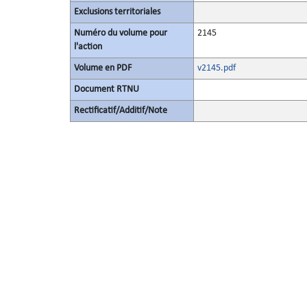
Exclusions territoriales
Numéro du volume pour
2145
l'action
Volume en PDF
v2145.pdf
Document RTNU
Rectificatif/Additif/Note