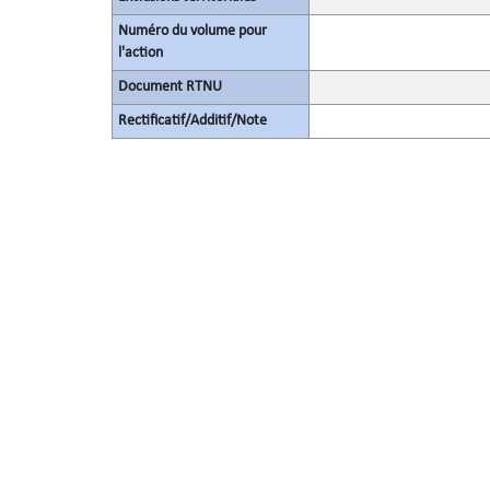
Numéro du volume pour
l'action
Document RTNU
Rectificatif/Additif/Note