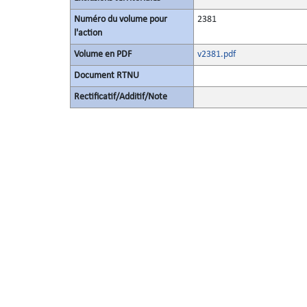
Numéro du volume pour
2381
l'action
Volume en PDF
v2381.pdf
Document RTNU
Rectificatif/Additif/Note