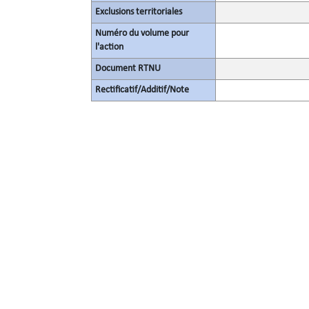
Exclusions territoriales
Numéro du volume pour
l'action
Document RTNU
Rectificatif/Additif/Note