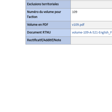
Exclusions territoriales
Numéro du volume pour
109
l'action
Volume en PDF
v109.pdf
Document RTNU
volume-109-A-521-English_F
Rectificatif/Additif/Note