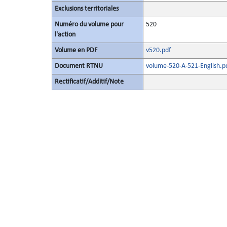
Exclusions territoriales
Numéro du volume pour
520
l'action
Volume en PDF
v520.pdf
Document RTNU
volume-520-A-521-English.p
Rectificatif/Additif/Note