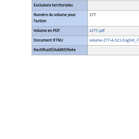
Exclusions territoriales
Numéro du volume pour
277
l'action
Volume en PDF
v277.pdf
Document RTNU
volume-277-A-521-English_F
Rectificatif/Additif/Note