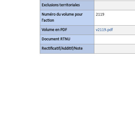
Exclusions territoriales
Numéro du volume pour
2119
l'action
Volume en PDF
v2119.pdf
Document RTNU
Rectificatif/Additif/Note