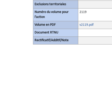
Exclusions territoriales
Numéro du volume pour
2119
l'action
Volume en PDF
v2119.pdf
Document RTNU
Rectificatif/Additif/Note