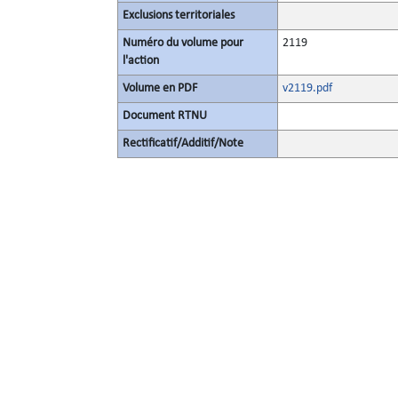
Exclusions territoriales
Numéro du volume pour
2119
l'action
Volume en PDF
v2119.pdf
Document RTNU
Rectificatif/Additif/Note