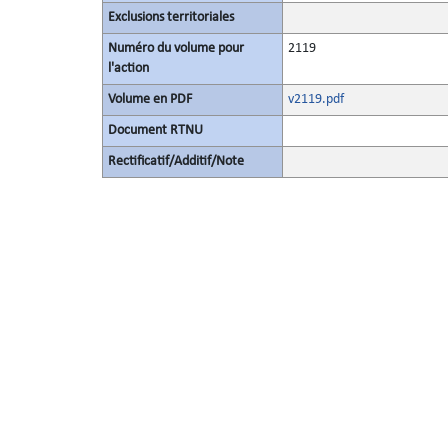
Exclusions territoriales
Numéro du volume pour
2119
l'action
Volume en PDF
v2119.pdf
Document RTNU
Rectificatif/Additif/Note