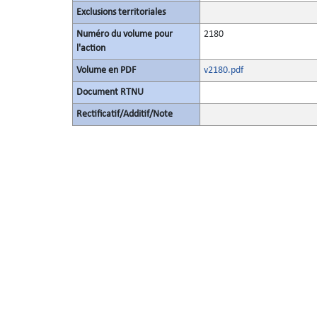
Exclusions territoriales
Numéro du volume pour
2180
l'action
Volume en PDF
v2180.pdf
Document RTNU
Rectificatif/Additif/Note