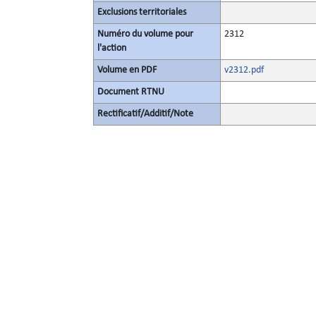
Exclusions territoriales
Numéro du volume pour
2312
l'action
Volume en PDF
v2312.pdf
Document RTNU
Rectificatif/Additif/Note