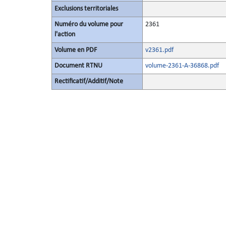
Exclusions territoriales
Numéro du volume pour
2361
l'action
Volume en PDF
v2361.pdf
Document RTNU
volume-2361-A-36868.pdf
Rectificatif/Additif/Note