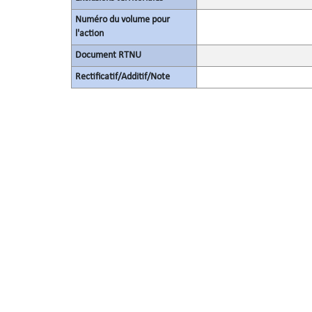
Numéro du volume pour
l'action
Document RTNU
Rectificatif/Additif/Note