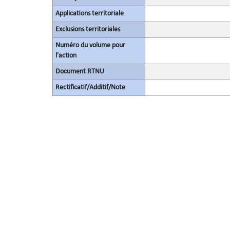
Applications territoriale
Exclusions territoriales
Numéro du volume pour
l'action
Document RTNU
Rectificatif/Additif/Note