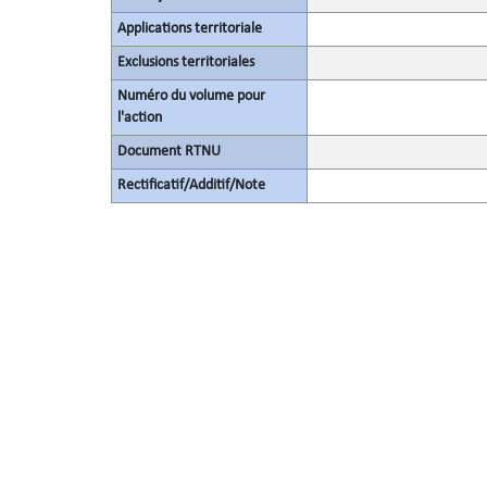
Applications territoriale
Exclusions territoriales
Numéro du volume pour
l'action
Document RTNU
Rectificatif/Additif/Note