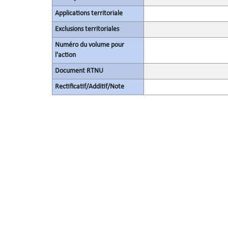
Applications territoriale
Exclusions territoriales
Numéro du volume pour
l'action
Document RTNU
Rectificatif/Additif/Note