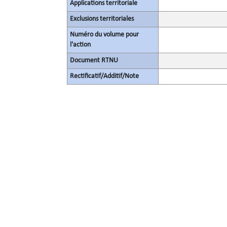
Applications territoriale
Exclusions territoriales
Numéro du volume pour
l'action
Document RTNU
Rectificatif/Additif/Note