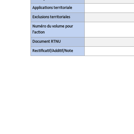
Applications territoriale
Exclusions territoriales
Numéro du volume pour
l'action
Document RTNU
Rectificatif/Additif/Note