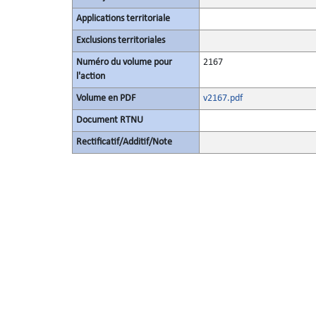
Applications territoriale
Exclusions territoriales
Numéro du volume pour
2167
l'action
Volume en PDF
v2167.pdf
Document RTNU
Rectificatif/Additif/Note