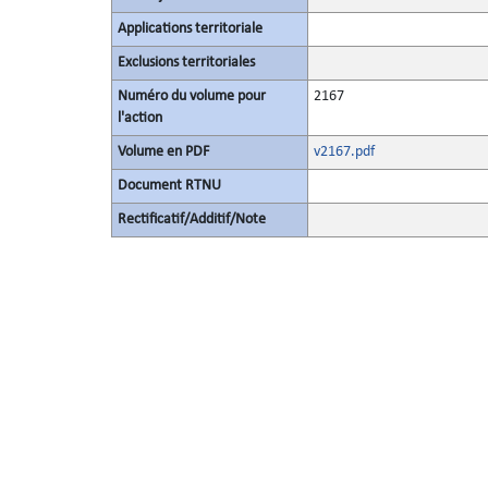
Applications territoriale
Exclusions territoriales
Numéro du volume pour
2167
l'action
Volume en PDF
v2167.pdf
Document RTNU
Rectificatif/Additif/Note