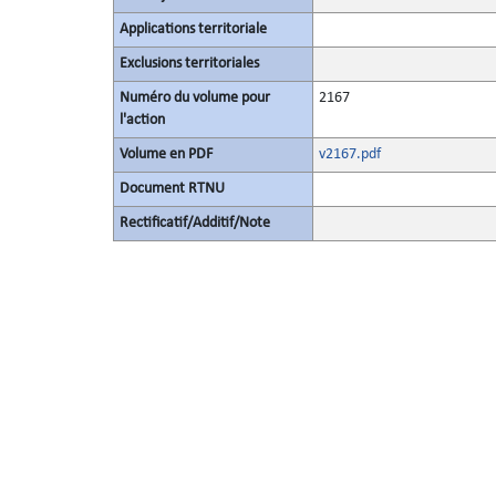
Applications territoriale
Exclusions territoriales
Numéro du volume pour
2167
l'action
Volume en PDF
v2167.pdf
Document RTNU
Rectificatif/Additif/Note