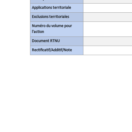
Applications territoriale
Exclusions territoriales
Numéro du volume pour
l'action
Document RTNU
Rectificatif/Additif/Note