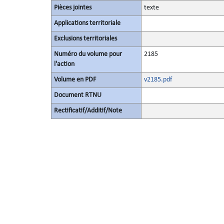
Pièces jointes
texte
Applications territoriale
Exclusions territoriales
Numéro du volume pour
2185
l'action
Volume en PDF
v2185.pdf
Document RTNU
Rectificatif/Additif/Note