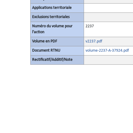
Applications territoriale
Exclusions territoriales
Numéro du volume pour
2237
l'action
Volume en PDF
v2237.pdf
Document RTNU
volume-2237-A-37924.pdf
Rectificatif/Additif/Note